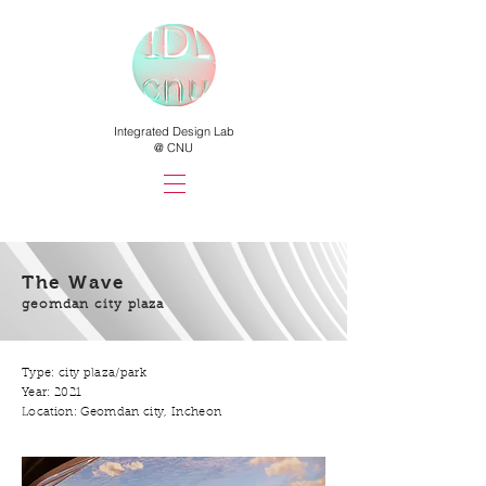
Integrated Design Lab
@ CNU
The Wave
geomdan city plaza
Type: city plaza/park
Year: 2021
Location: Geomdan city, Incheon